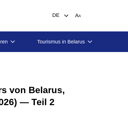
DE
A
A
oren
Tourismus in Belarus
rs von Belarus,
026) — Teil 2