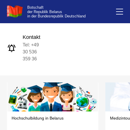
Botschaft
der Republik Belarus
in der Bundesrepublik Deutschland
Kontakt
Tel: +49
30 536
359 36
Hochschulbildung in Belarus
Medizintou