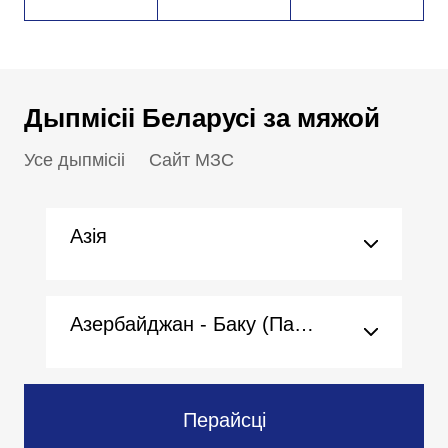
Дыпмісіі Беларусі за мяжой
Усе дыпмісіі
Сайт МЗС
Азія
Азербайджан - Баку (Пасольства)
Перайсці