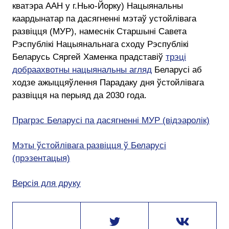
кватэра ААН у г.Нью-Йорку) Нацыянальны
каардынатар па дасягненні мэтаў устойлівага
развіцця (МУР), намеснік Старшыні Савета
Рэспублікі Нацыянальнага сходу Рэспублікі
Беларусь Сяргей Хаменка прадставіў
трэці
добраахвотны нацыянальны агляд
Беларусі аб
ходзе ажыццяўлення Парадаку дня ўстойлівага
развіцця на перыяд да 2030 года.
Прагрэс Беларусі па дасягненні МУР (відэаролік)
Мэты ўстойлівага развіцця ў Беларусі
(прэзентацыя)
Версія для друку