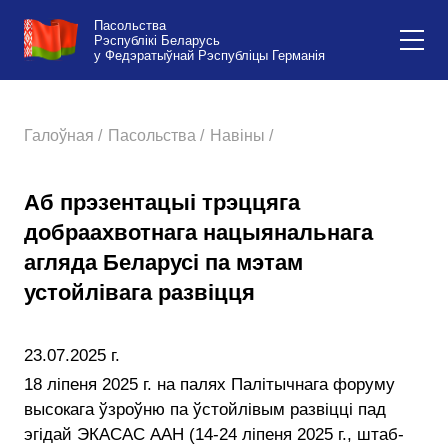
Пасольства
Рэспублікі Беларусь
у Федэратыўнай Рэспубліцы Германія
Галоўная /
Пасольства /
Навіны /
Аб прэзентацыі трэццяга
добраахвотнага нацыянальнага
агляда Беларусі па мэтам
устойлівага развіцця
23.07.2025 г.
18 ліпеня 2025 г. на палях Палітычнага форуму
высокага ўзроўню па ўстойлівым развіцці пад
эгідай ЭКАСАС ААН (14-24 ліпеня 2025 г., штаб-